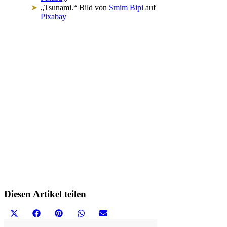
„Tsunami.“ Bild von
Smim Bipi
auf
Pixabay
Diesen Artikel teilen
Share
Share
Share
Share
Share
X
Facebook
Pinterest
WhatsApp
Email
on
on
on
on
on
(Twitter)