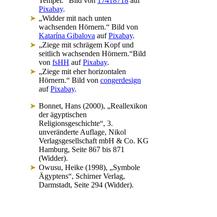
Tempel.“ Bild von
17418718
auf
Pixabay
.
„Widder mit nach unten
wachsenden Hörnern.“ Bild von
Katarína Gibalova
auf
Pixabay
.
„Ziege mit schrägem Kopf und
seitlich wachsenden Hörnern.“Bild
von
fsHH
auf
Pixabay
.
„Ziege mit eher horizontalen
Hörnern.“ Bild von
congerdesign
auf
Pixabay
.
Bonnet, Hans (2000), „Reallexikon
der ägyptischen
Religionsgeschichte“, 3.
unveränderte Auflage, Nikol
Verlagsgesellschaft mbH & Co. KG
Hamburg, Seite 867 bis 871
(Widder).
Owusu, Heike (1998), „Symbole
Ägyptens“, Schirner Verlag,
Darmstadt, Seite 294 (Widder).