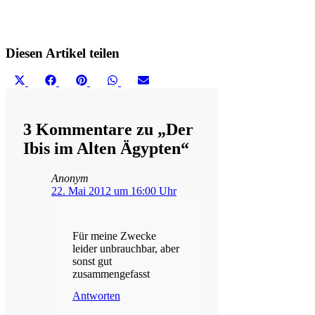
Diesen Artikel teilen
Share
Share
Share
Share
Share
X
Facebook
Pinterest
WhatsApp
Email
on
on
on
on
on
(Twitter)
3 Kommentare zu „Der
Ibis im Alten Ägypten“
Anonym
22. Mai 2012 um 16:00 Uhr
Für meine Zwecke
leider unbrauchbar, aber
sonst gut
zusammengefasst
Antworten