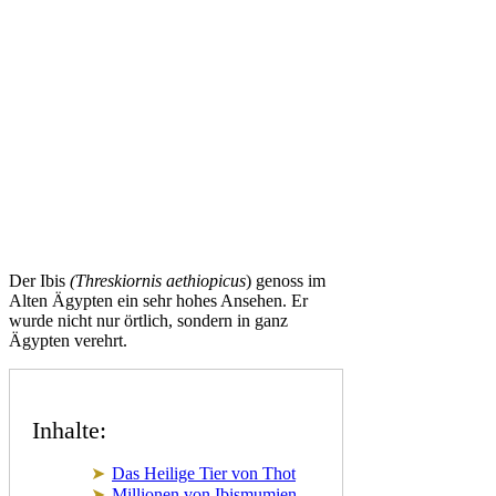
Der Ibis
(Threskiornis aethiopicus
) genoss im
Alten Ägypten ein sehr hohes Ansehen. Er
wurde nicht nur örtlich, sondern in ganz
Ägypten verehrt.
Inhalte:
Das Heilige Tier von Thot
Millionen von Ibismumien