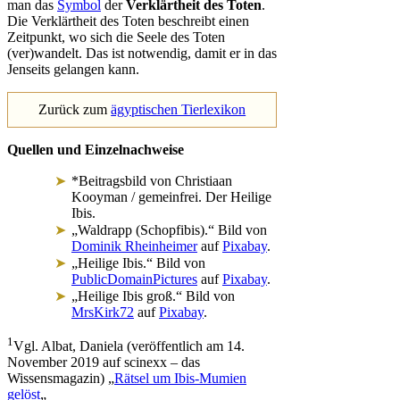
man das
Symbol
der
Verklärtheit des Toten
.
Die Verklärtheit des Toten beschreibt einen
Zeitpunkt, wo sich die Seele des Toten
(ver)wandelt. Das ist notwendig, damit er in das
Jenseits gelangen kann.
Zurück zum
ägyptischen Tierlexikon
Quellen und Einzelnachweise
*Beitragsbild von Christiaan
Kooyman / gemeinfrei. Der Heilige
Ibis.
„Waldrapp (Schopfibis).“ Bild von
Dominik Rheinheimer
auf
Pixabay
.
„Heilige Ibis.“ Bild von
PublicDomainPictures
auf
Pixabay
.
„Heilige Ibis groß.“ Bild von
MrsKirk72
auf
Pixabay
.
1
Vgl. Albat, Daniela (veröffentlich am 14.
November 2019 auf scinexx – das
Wissensmagazin) „
Rätsel um Ibis-Mumien
gelöst
„