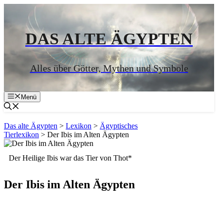
Zum
Inhalt
springen
DAS ALTE ÄGYPTEN
Alles über Götter, Mythen und Symbole
Menü
Das alte Ägypten
>
Lexikon
>
Ägyptisches
Tierlexikon
>
Der Ibis im Alten Ägypten
Der Heilige Ibis war das Tier von Thot*
Der Ibis im Alten Ägypten