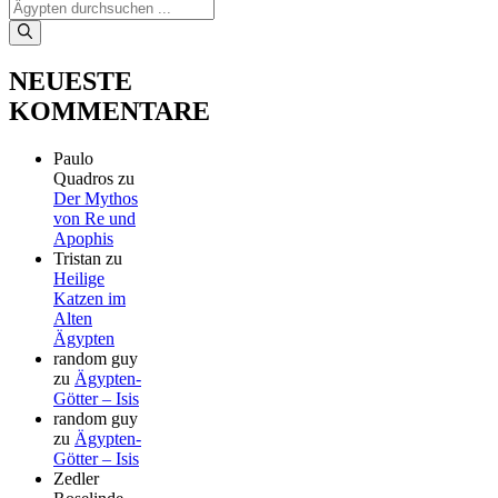
Suchen
nach:
NEUESTE
KOMMENTARE
Paulo
Quadros
zu
Der Mythos
von Re und
Apophis
Tristan
zu
Heilige
Katzen im
Alten
Ägypten
random guy
zu
Ägypten-
Götter – Isis
random guy
zu
Ägypten-
Götter – Isis
Zedler