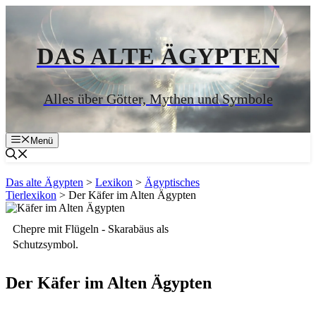
Zum
Inhalt
springen
DAS ALTE ÄGYPTEN
Alles über Götter, Mythen und Symbole
Menü
Das alte Ägypten
>
Lexikon
>
Ägyptisches
Tierlexikon
>
Der Käfer im Alten Ägypten
Chepre mit Flügeln - Skarabäus als
Schutzsymbol.
Der Käfer im Alten Ägypten