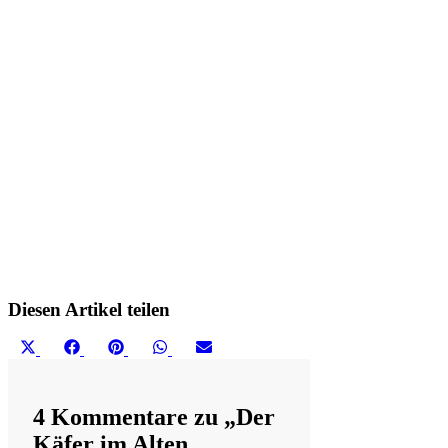
Diesen Artikel teilen
Share
Share
Share
Share
Share
X
Facebook
Pinterest
WhatsApp
Email
on
on
on
on
on
(Twitter)
4 Kommentare zu „Der
Käfer im Alten