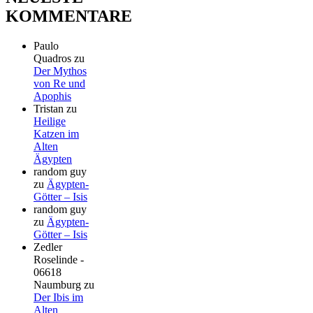
KOMMENTARE
Paulo
Quadros
zu
Der Mythos
von Re und
Apophis
Tristan
zu
Heilige
Katzen im
Alten
Ägypten
random guy
zu
Ägypten-
Götter – Isis
random guy
zu
Ägypten-
Götter – Isis
Zedler
Roselinde -
06618
Naumburg
zu
Der Ibis im
Alten