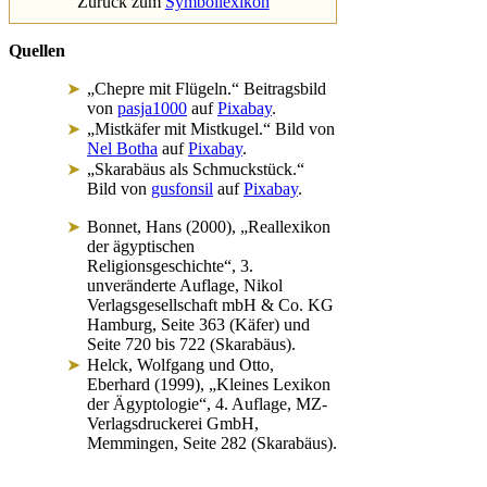
Zurück zum
Symbollexikon
Quellen
„Chepre mit Flügeln.“ Beitragsbild
von
pasja1000
auf
Pixabay
.
„Mistkäfer mit Mistkugel.“ Bild von
Nel Botha
auf
Pixabay
.
„Skarabäus als Schmuckstück.“
Bild von
gusfonsil
auf
Pixabay
.
Bonnet, Hans (2000), „Reallexikon
der ägyptischen
Religionsgeschichte“, 3.
unveränderte Auflage, Nikol
Verlagsgesellschaft mbH & Co. KG
Hamburg, Seite 363 (Käfer) und
Seite 720 bis 722 (Skarabäus).
Helck, Wolfgang und Otto,
Eberhard (1999), „Kleines Lexikon
der Ägyptologie“, 4. Auflage, MZ-
Verlagsdruckerei GmbH,
Memmingen, Seite 282 (Skarabäus).