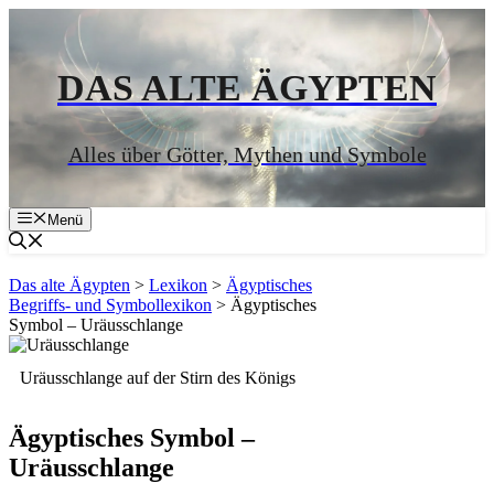
Zum
Inhalt
springen
DAS ALTE ÄGYPTEN
Alles über Götter, Mythen und Symbole
Menü
Das alte Ägypten
>
Lexikon
>
Ägyptisches
Begriffs- und Symbollexikon
>
Ägyptisches
Symbol – Uräusschlange
Uräusschlange auf der Stirn des Königs
Ägyptisches Symbol –
Uräusschlange