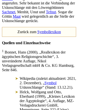
angerufen. Sehr bekannt ist die Verbindung der
Uräusschlange mit den Löwengöttinnen
Sachmet
, Menhit, Unut und
Tefnut
. Sogar die
Göttin
Maat
wird gelegentlich an die Stelle der
Uräusschlange gerückt.
Zurück zum
Symbollexikon
Quellen und Einzelnachweise
1
Bonnet, Hans (2000), „Reallexikon der
ägyptischen Religionsgeschichte“, 3.
unveränderte Auflage, Nikol
Verlagsgesellschaft mbH & Co. KG Hamburg,
Seite 846.
Wikipedia (zuletzt aktualisiert: 2021,
2. Dezember), „
Symbol
Uräusschlange“ (Stand: 13.12.21).
Helck, Wolfgang und Otto,
Eberhard (1999), „Kleines Lexikon
der Ägyptologie“, 4. Auflage, MZ-
Verlagsdruckerei GmbH,
Memmingen, Seite 322 (Uräus).